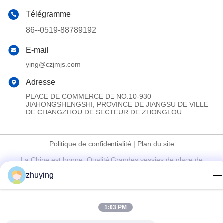
Télégramme
86--0519-88789192
E-mail
ying@czjmjs.com
Adresse
PLACE DE COMMERCE DE NO.10-930
JIAHONGSHENGSHI, PROVINCE DE JIANGSU DE VILLE
DE CHANGZHOU DE SECTEUR DE ZHONGLOU
Politique de confidentialité
|
Plan du site
La Chine est bonne. Qualité Grandes vessies de glace de
refroidisseur Fournisseur. Copyright © 2017-2026 Changzhou jisi
zhuying
cold chain technology Co.,ltd Tout. Les droits sont réservés.
1:03 PM