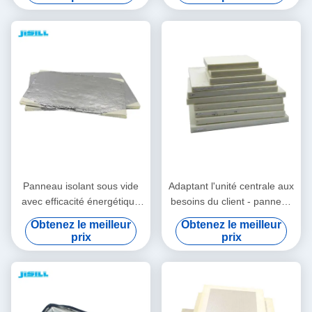
les aliments pour les
aliments congelés
Panneau isolant sous vide
Adaptant l'unité centrale aux
avec efficacité énergétique
besoins du client - panneau
et avantages de l'espace
isolé par vide de VIP pour la
Obtenez le meilleur
Obtenez le meilleur
pour les aliments surgelés
boîte plus fraîche se
prix
prix
réunissante auto-