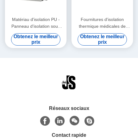
Matériau d'isolation PU -
Fournitures d'isolation
Panneau d'isolation sous
thermique médicales de
vide VIP pour glacière à
conseil de Spliceable VPU
Obtenez le meilleur
Obtenez le meilleur
monter soi-même
de boîte de refroidisseur
prix
prix
30x30x3cm
Réseaux sociaux
Contact rapide