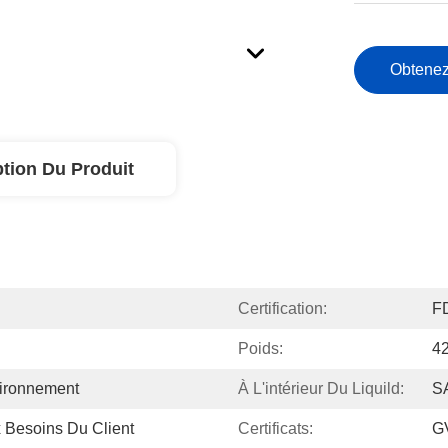
Obtenez
ption Du Produit
Certification:
F
Poids:
4
ironnement
À L'intérieur Du Liquild:
S
x Besoins Du Client
Certificats:
G