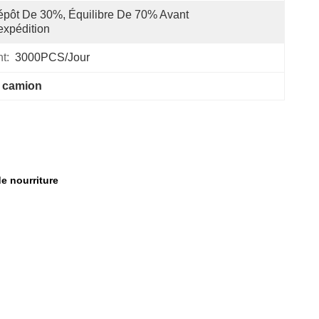
pôt De 30%, Équilibre De 70% Avant 
expédition
t:
3000PCS/jour
e camion
e nourriture