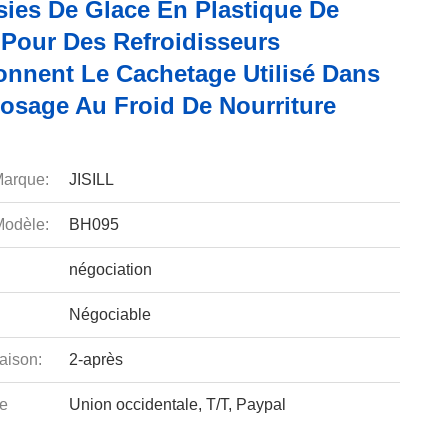
sies De Glace En Plastique De
Pour Des Refroidisseurs
ionnent Le Cachetage Utilisé Dans
posage Au Froid De Nourriture
arque:
JISILL
odèle:
BH095
négociation
Négociable
aison:
2-après
e
Union occidentale, T/T, Paypal