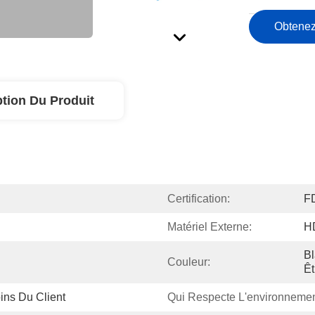
Obtenez
ption Du Produit
Certification:
F
Matériel Externe:
H
Bl
Couleur:
Êt
ins Du Client
Qui Respecte L'environnemen