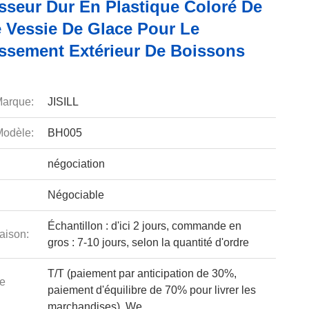
isseur Dur En Plastique Coloré De
e Vessie De Glace Pour Le
issement Extérieur De Boissons
arque:
JISILL
odèle:
BH005
négociation
Négociable
Échantillon : d'ici 2 jours, commande en
aison:
gros : 7-10 jours, selon la quantité d'ordre
T/T (paiement par anticipation de 30%,
e
paiement d'équilibre de 70% pour livrer les
marchandises), We