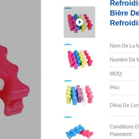
Refroid
Bière D
Refroid
Nom De La M
Numéro De M
MOQ:
Prix:
Délai De Livr
Conditions D
Paiement: