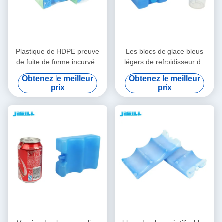
Plastique de HDPE preuve
Les blocs de glace bleus
de fuite de forme incurvée
légers de refroidisseur de
de 6 de paquet à bière
vessies de glace de lait
Obtenez le meilleur
Obtenez le meilleur
vessies de glace froides de
maternel 4 peuvent non
prix
prix
bouteille
toxique