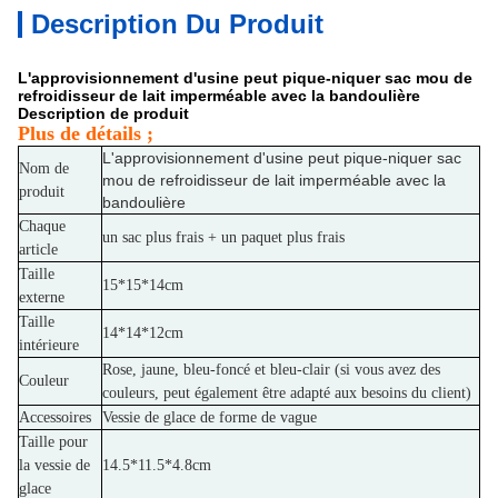
Description Du Produit
L'approvisionnement d'usine peut pique-niquer sac mou de
refroidisseur de lait imperméable avec la bandoulière
Description de produit
Plus de détails ;
L'approvisionnement d'usine peut pique-niquer sac
Nom de
mou de refroidisseur de lait imperméable avec la
produit
bandoulière
Chaque
un sac plus frais + un paquet plus frais
article
Taille
15*15*14cm
externe
Taille
14*14*12cm
intérieure
Rose, jaune, bleu-foncé et bleu-clair (si vous avez des
Couleur
couleurs, peut également être adapté aux besoins du client)
Accessoires
Vessie de glace de forme de vague
Taille pour
la vessie de
14.5*11.5*4.8cm
glace