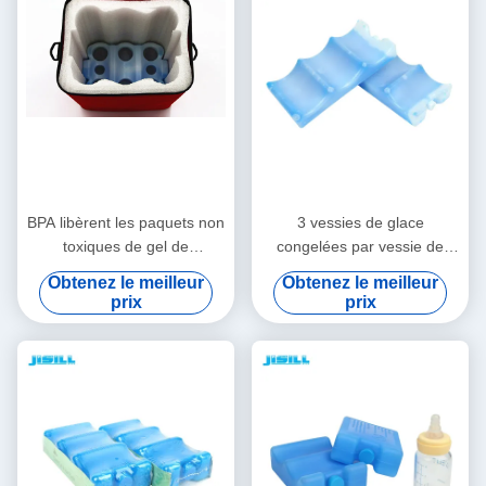
BPA libèrent les paquets non
3 vessies de glace
toxiques de gel de
congelées par vessie de
refroidisseur refroidissant
glace écologiques de lait
Obtenez le meilleur
Obtenez le meilleur
l'ajustement de gel et les
maternel de forme de
prix
prix
vessies de glace fraîches
vagues pour la nourriture