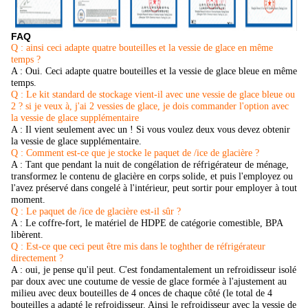
FAQ
Q : ainsi ceci adapte quatre bouteilles et la vessie de glace en même
temps ?
A : Oui. Ceci adapte quatre bouteilles et la vessie de glace bleue en même
temps.
Q : Le kit standard de stockage vient-il avec une vessie de glace bleue ou
2 ? si je veux à, j'ai 2 vessies de glace, je dois commander l'option avec
la vessie de glace supplémentaire
A : Il vient seulement avec un ! Si vous voulez deux vous devez obtenir
la vessie de glace supplémentaire.
Q : Comment est-ce que je stocke le paquet de /ice de glacière ?
A : Tant que pendant la nuit de congélation de réfrigérateur de ménage,
transformez le contenu de glacière en corps solide, et puis l'employez ou
l'avez préservé dans congelé à l'intérieur, peut sortir pour employer à tout
moment.
Q : Le paquet de /ice de glacière est-il sûr ?
A : Le coffre-fort, le matériel de HDPE de catégorie comestible, BPA
libèrent.
Q : Est-ce que ceci peut être mis dans le toghther de réfrigérateur
directement ?
A :
oui, je pense qu'il peut. C'est fondamentalement un refroidisseur isolé
par doux avec une coutume de vessie de glace formée à l'ajustement au
milieu avec deux bouteilles de 4 onces de chaque côté (le total de 4
bouteilles a adapté le refroidisseur. Ainsi le refroidisseur avec la vessie de