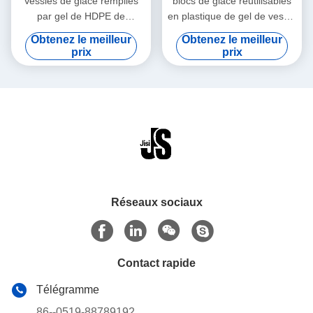
Vessies de glace remplies
blocs de glace réutilisables
par gel de HDPE de
en plastique de gel de vessie
catégorie comestible de
de glace de lait maternel
Obtenez le meilleur
Obtenez le meilleur
rendement élevé pour le
600ml pour les sacs frais
prix
prix
refroidisseur BPA librement
Réseaux sociaux
Contact rapide
Télégramme
86--0519-88789192