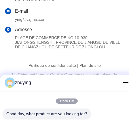
E-mail
ying@czjmjs.com
Adresse
PLACE DE COMMERCE DE NO.10-930
JIAHONGSHENGSHI, PROVINCE DE JIANGSU DE VILLE
DE CHANGZHOU DE SECTEUR DE ZHONGLOU
Politique de confidentialité
|
Plan du site
La Chine est bonne. Qualité Grandes vessies de glace de
refroidisseur Fournisseur. Copyright © 2017-2026 Changzhou jisi
zhuying
cold chain technology Co.,ltd Tout. Les droits sont réservés.
11:20 PM
Good day, what product are you looking for?