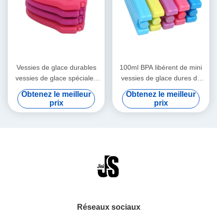
Vessies de glace durables
100ml BPA libèrent de mini
vessies de glace spéciales
vessies de glace dures de
rouges de forme de mini
HDPE aucun bloc de glace
Obtenez le meilleur
Obtenez le meilleur
pour la médecine
coloré disjoint de
prix
prix
congélateur pour le sac de
déjeuner
Réseaux sociaux