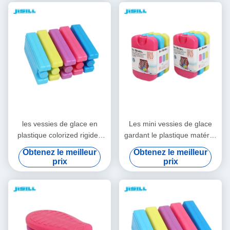
portables et réutilisables
vaccinique de forme
pour le camping, la pêche et
colorized des vessies de
plus encore.
glace pour la nourriture
les vessies de glace en
Les mini vessies de glace
plastique colorized rigides
gardant le plastique matériel
colorées de catégorie
promotionnel froid de
Obtenez le meilleur
Obtenez le meilleur
comestible de HDPE
catégorie comestible de
prix
prix
emploient extensivement
changement de phase de
gardent le refroidisseur froid
produit hydrofuge colorized
de bouteille de gel pour la
la vessie de glace
gamelle d'enfants