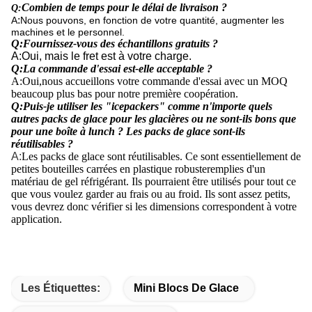
Combien de temps pour le délai de livraison ?
Q
:
:
A
Nous pouvons, en fonction de votre quantité, augmenter les
machines et le personnel.
Q
:
Fournissez-vous des échantillons gratuits ?
A
:
Oui, mais le fret est à votre charge.
Q
:
La commande d'essai est-elle acceptable ?
A
:
Oui,
nous accueillons votre commande d'essai avec un MOQ
beaucoup plus bas pour notre première coopération.
Q
:
Puis-je utiliser les "icepackers" comme n'importe quels
autres packs de glace pour les glacières ou ne sont-ils bons que
pour une boîte à lunch ? Les packs de glace sont-ils
réutilisables ?
A
:
Les packs de glace sont réutilisables. Ce sont essentiellement de
petites bouteilles carrées en plastique robuste
remplies d'un
matériau de gel réfrigérant. Ils pourraient être utilisés pour tout ce
que vous voulez garder au frais ou au froid. Ils sont assez petits,
vous devrez donc vérifier si les dimensions correspondent à votre
application.
Les Étiquettes:
Mini Blocs De Glace