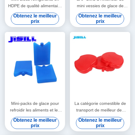
HDPE de qualité alimentaire
mini vessies de glace de
Forme/Couleur/Taille/Impression/Emballage
Liquild pour des enfants 10,8
Obtenez le meilleur
Obtenez le meilleur
personnalisables Livraison
* 5,8 * 2cm
prix
prix
en 15-20 jours
Mini-packs de glace pour
La catégorie comestible de
refroidir les aliments et les
transport de meilleur des
boissons dans les boîtes à
prix de glace de gel de
Obtenez le meilleur
Obtenez le meilleur
lunch, les pique-niques et
sports aquatiques de
prix
prix
plus encore. Polyvalents,
pomme HDPE solaire