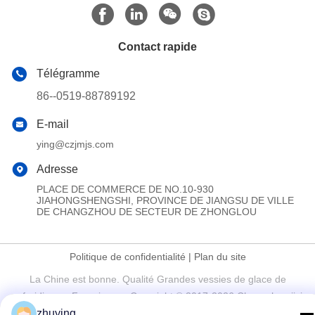
Contact rapide
Télégramme
86--0519-88789192
E-mail
ying@czjmjs.com
Adresse
PLACE DE COMMERCE DE NO.10-930
JIAHONGSHENGSHI, PROVINCE DE JIANGSU DE VILLE
DE CHANGZHOU DE SECTEUR DE ZHONGLOU
Politique de confidentialité
|
Plan du site
La Chine est bonne. Qualité Grandes vessies de glace de
refroidisseur Fournisseur. Copyright © 2017-2026 Changzhou jisi
zhuying
cold chain technology Co.,ltd Tout. Les droits sont réservés.