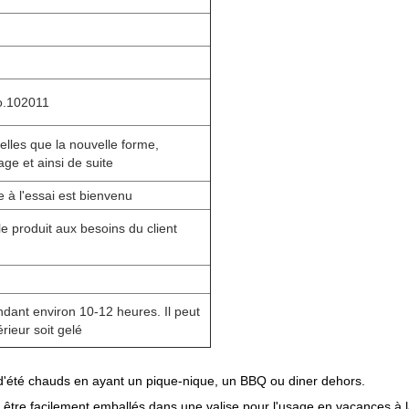
o.102011
elles que la nouvelle forme,
age et ainsi de suite
 à l'essai est bienvenu
 produit aux besoins du client
ndant environ 10-12 heures. Il peut
rieur soit gelé
d'été chauds en ayant un pique-nique, un BBQ ou diner dehors.
nt être facilement emballés dans une valise pour l'usage en vacances à l