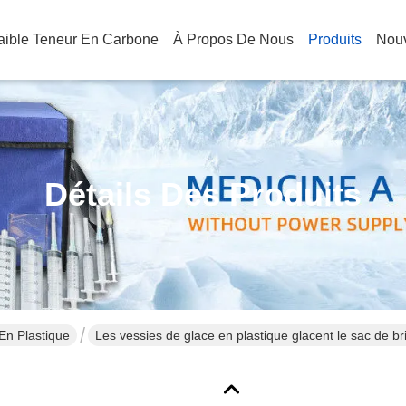
Faible Teneur En Carbone
À Propos De Nous
Produits
Nouv
Détails Des Produits
En Plastique
Les vessies de glace en plastique glacent le sac de bri
de glace colorized par matériel de HDPE pour la boîte