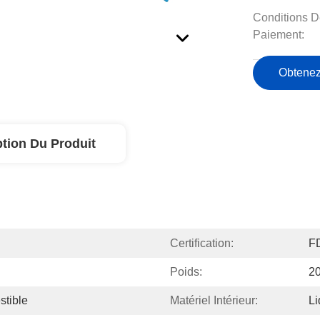
Conditions D
Paiement:
Obtenez
ption Du Produit
Certification:
F
Poids:
2
tible
Matériel Intérieur:
Li