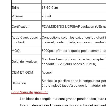
Taille
15*10*2cm
Volume
200ml
Certification
FDA/MSDS/SGS/CPSIA/Regulation (UE) n
Adapté aux besoins
Conceptions selon les exigences du client t
du client
matériel, couleur, taille, impression, emball
MOQ
3000pcs, n'importe quelle petite commande
Marchandises 3-5days de tache ; adaptez le
Délai de livraison
pendant 15-20 jours basés sur MOQ
OEM ET ODM
Accueil
Stockez la glacière dans le congélateur pe
Utilisation
être employé jusqu'à ce que le matériel inté
Fonctions de produit :
Les blocs de congélateur sont grands pendant des jours 
Ils sont idéaux pour l'usage avec les sacs frais et peuve