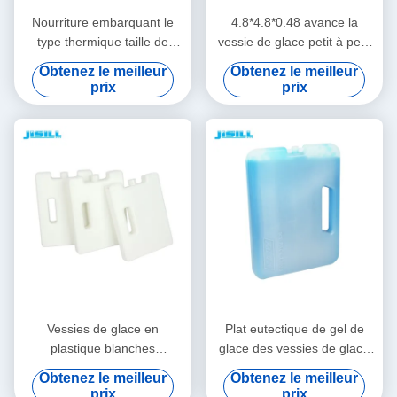
Nourriture embarquant le
4.8*4.8*0.48 avance la
type thermique taille de
vessie de glace petit à petit
vessies de glace de
de pingouin refroidissant des
Obtenez le meilleur
Obtenez le meilleur
Refreezable de
certificats de SAP Liquild
prix
prix
16.5x9x1.8cm
CPSIA
Vessies de glace en
Plat eutectique de gel de
plastique blanches
glace des vessies de glace
refroidissant le gel Liquild
des enfants professionnels
Obtenez le meilleur
Obtenez le meilleur
pour la nourriture congelée
pour refroidir CPSIA
prix
prix