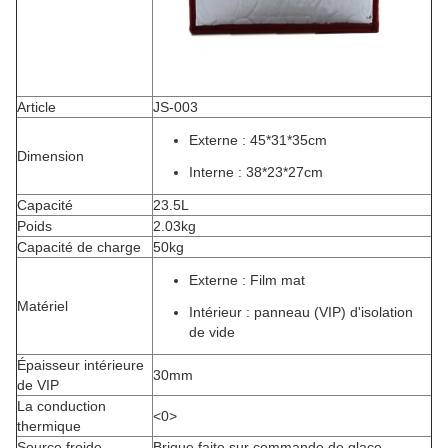
Article
JS-003
Externe :
45*31*35cm
Dimension
Interne :
38*23*27cm
Capacité
23.5L
Poids
2.03kg
Capacité de charge
50kg
Externe : Film mat
Matériel
Intérieur : panneau (VIP) d'isolation
de vide
Épaisseur intérieure
30mm
de VIP
La conduction
<0>
thermique
Source froide
Brique faite sur commande de glace