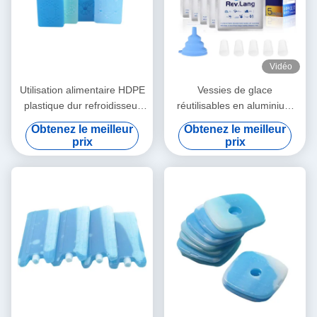
Vidéo
Utilisation alimentaire HDPE
Vessies de glace
plastique dur refroidisseur
réutilisables en aluminium
pack gel refroidisseur pack
pour des refroidisseurs
Obtenez le meilleur
Obtenez le meilleur
de glace pour le sac de
prix
prix
déjeuner