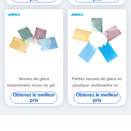
dans un sac plus frais
énuméré
Vessies de glace
Petites vessies de glace en
instantanées dures de gel de
plastique réutilisables non-
Shell, grande taille
toxiques pour des sacs et
Obtenez le meilleur
Obtenez le meilleur
réutilisable des vessies de
des refroidisseurs de
prix
prix
glace 15*10*2cm de gel
déjeuner