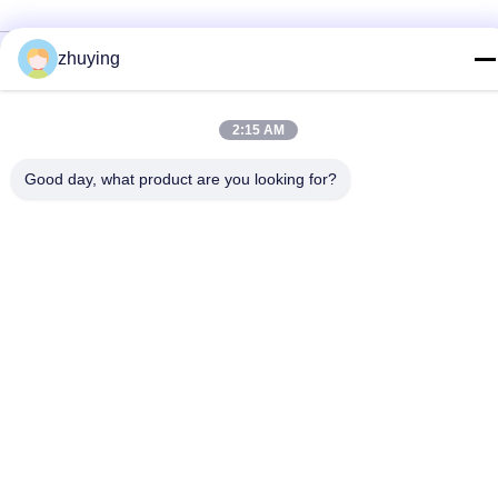
Politique de confidentialité
|
Plan du site
zhuying
La Chine est bonne. Qualité Grandes vessies de glace de
refroidisseur Fournisseur. Copyright © 2017-2026 Changzhou jisi
2:15 AM
cold chain technology Co.,ltd Tout. Les droits sont réservés.
Good day, what product are you looking for?