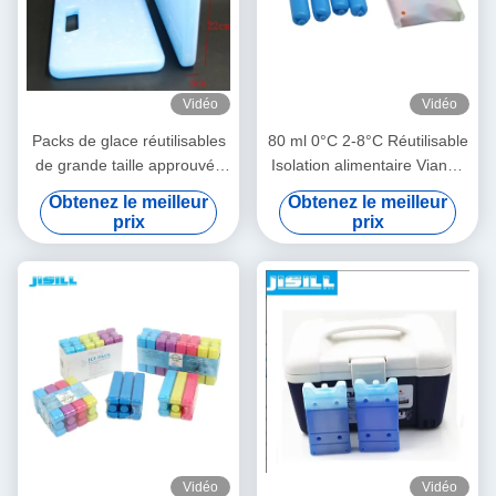
Vidéo
Vidéo
Packs de glace réutilisables
80 ml 0°C 2-8°C Réutilisable
de grande taille approuvés
Isolation alimentaire Viande
par la FDA pour le transport
réfrigération Ice Pack Pour
Obtenez le meilleur
Obtenez le meilleur
médical et alimentaire,
utilisation médicale en
prix
prix
durables et étanches, forme
extérieur
personnalisée
Vidéo
Vidéo