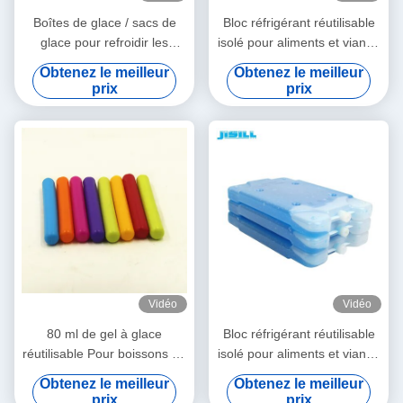
Boîtes de glace / sacs de
Bloc réfrigérant réutilisable
glace pour refroidir les
isolé pour aliments et viande
boîtes de déjeuner
350 ml 2-8°C pour usage
Obtenez le meilleur
Obtenez le meilleur
médical et extérieur,
prix
prix
ventilateur de
refroidissement pour lait
maternel
Vidéo
Vidéo
80 ml de gel à glace
Bloc réfrigérant réutilisable
réutilisable Pour boissons de
isolé pour aliments et viande
refroidissement à 0°C 2-8°C
de 500 ml, 2-8°C, pour
Obtenez le meilleur
Obtenez le meilleur
Pour usage médical
usage médical et extérieur,
prix
prix