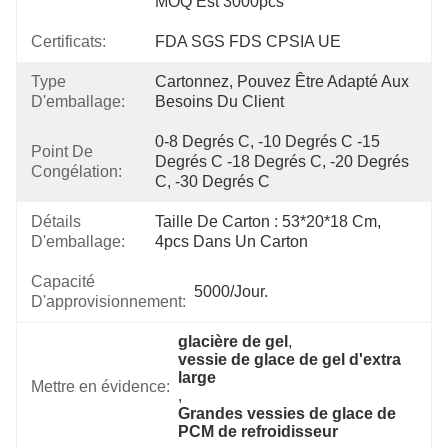
MOQ Est 3000pcs
Certificats:
FDA SGS FDS CPSIA UE
Type
Cartonnez, Pouvez Être Adapté Aux 
D'emballage:
Besoins Du Client
0-8 Degrés C, -10 Degrés C -15 
Point De
Degrés C -18 Degrés C, -20 Degrés 
Congélation:
C, -30 Degrés C
Détails
Taille De Carton : 53*20*18 Cm, 
D'emballage:
4pcs Dans Un Carton
Capacité
5000/jour.
D'approvisionnement:
glacière de gel
, 
vessie de glace de gel d'extra 
large
Mettre en évidence:
, 
Grandes vessies de glace de 
PCM de refroidisseur