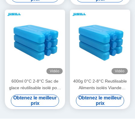
ventilateur de
refroidissement pour lait
maternel
Vidéo
Vidéo
600ml 0°C 2-8°C Sac de
400g 0°C 2-8°C Reutilisable
glace réutilisable isolé pour
Aliments isolés Viande
la réfrigération de viande et
réfrigérateur Ice Pack Pour
Obtenez le meilleur
Obtenez le meilleur
d'aliments, pour usage
le froid médical et extérieur
prix
prix
médical et extérieur,
de lait maternel ventilateur
ventilateur de
refroidissement pour lait
maternel