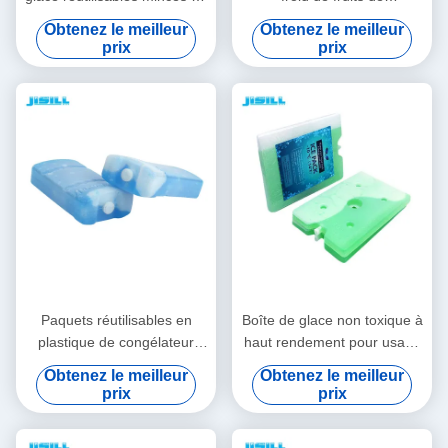
gel de congélateur pour des
mer/chocolats que le grand
Obtenez le meilleur
Obtenez le meilleur
fruits de mer Transportion de
congélateur emballe le GV
prix
prix
refroidisseurs
de FDA approuvent
Paquets réutilisables en
Boîte de glace non toxique à
plastique de congélateur
haut rendement pour usage
incurvés par HDPE pour la
médical 1000 ml pour
Obtenez le meilleur
Obtenez le meilleur
taille des refroidisseurs
réfrigérateur
prix
prix
14.3*7.7*3.8cm