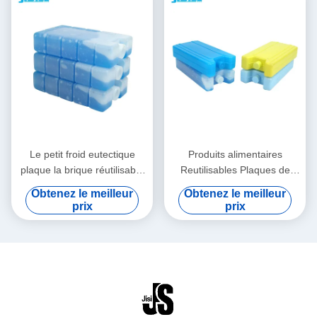
Le petit froid eutectique
Produits alimentaires
plaque la brique réutilisable
Reutilisables Plaques de
d'isolation pour les aliments
froid euthétiques à usages
Obtenez le meilleur
Obtenez le meilleur
surgelés
multiples Briques isolantes
prix
prix
pour sacs de déjeuner Pour
les aliments surgelés