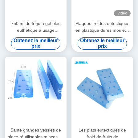
Vidéo
750 ml de frigo à gel bleu
Plaques froides eutectiques
euthétique à usage
en plastique dures moulées
réutilisable pour la fraîcheur
par souffle, plaques
Obtenez le meilleur
Obtenez le meilleur
et la conservation des
eutectiques de congélateur
prix
prix
aliments avec SAP
Santé grandes vessies de
Les plats eutectiques de
glace réutilisables minces de
froid de fruits de