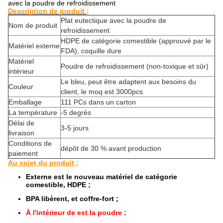
avec la poudre de refroidissement
Description de produit ;
Plat eutectique avec la poudre de
Nom de produit
refroidissement
HDPE de catégorie comestible (approuvé par le
Matériel externe
FDA), coquille dure
Matériel
Poudre de refroidissement (non-toxique et sûr)
intérieur
Le bleu, peut être adaptent aux besoins du
Couleur
client, le moq est 3000pcs
Emballage
111 PCs dans un carton
La température
-5 degrés
Délai de
3-5 jours
livraison
Conditions de
dépôt de 30 % avant production
paiement
Au sujet du produit ;
Externe est le nouveau matériel de catégorie
comestible, HDPE ;
BPA libèrent, et coffre-fort ;
À l'intérieur de est la poudre ;