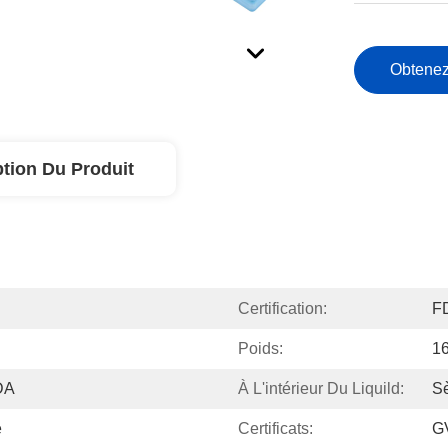
Obtenez
ption Du Produit
Certification:
F
Poids:
1
DA
À L'intérieur Du Liquild:
S
e
Certificats:
G